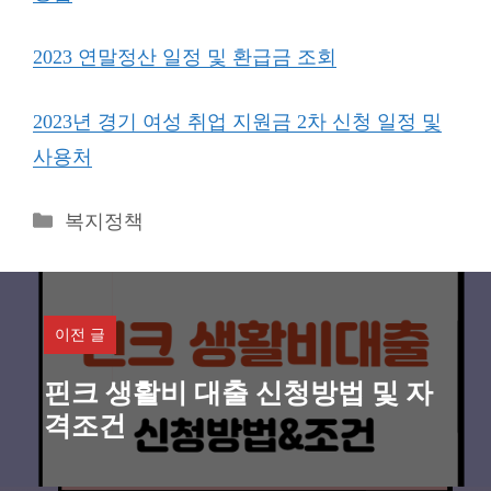
2023 연말정산 일정 및 환급금 조회
2023년 경기 여성 취업 지원금 2차 신청 일정 및
사용처
카
복지정책
테
고
리
이전 글
핀크 생활비 대출 신청방법 및 자
격조건