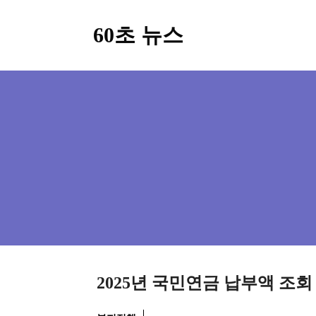
컨
60초 뉴스
텐
츠
로
건
너
뛰
기
2025년 국민연금 납부액 조회