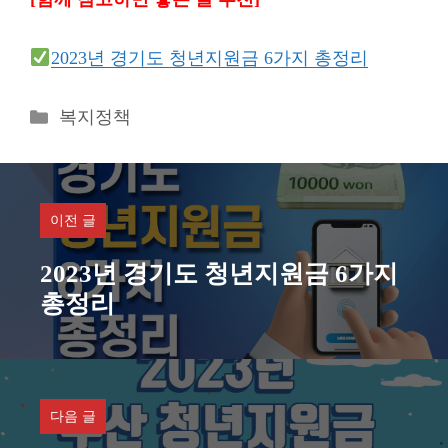
2023년 경기도 청년지원금 6가지 총정리
카
복지정책
테
고
리
이전 글
2023년 경기도 청년지원금 6가지
총정리
다음 글