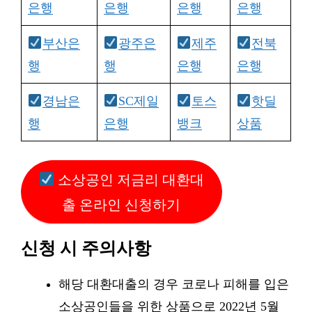
은행
은행
은행
은행
부산은
광주은
제주
전북
행
행
은행
은행
경남은
SC제일
토스
핫딜
행
은행
뱅크
상품
소상공인 저금리 대환대
출 온라인 신청하기
신청 시 주의사항
해당 대환대출의 경우 코로나 피해를 입은
소상공인들을 위한 상품으로 2022년 5월