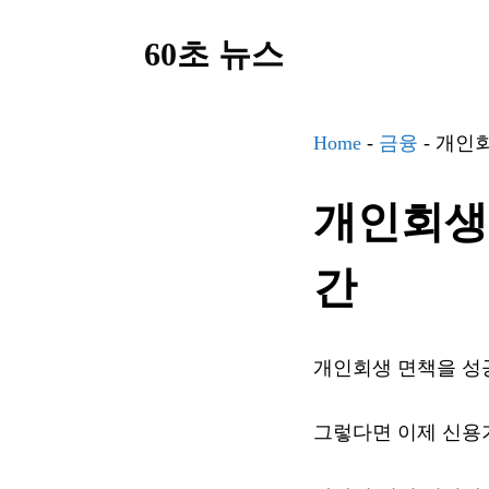
컨
60초 뉴스
텐
츠
로
Home
-
금융
-
개인회
건
너
개인회생 
뛰
기
간
개인회생 면책을 성
그렇다면 이제 신용