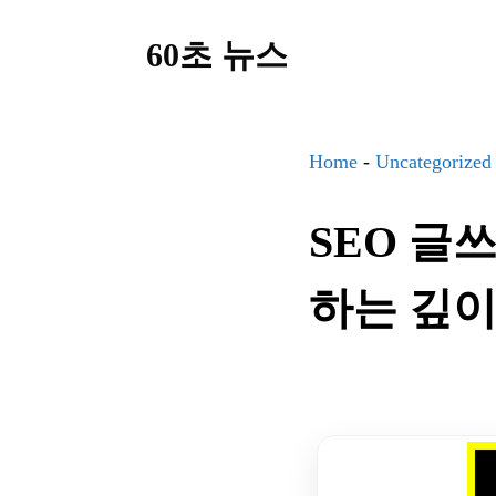
컨
60초 뉴스
텐
츠
로
건
Home
-
Uncategorized
너
SEO 글쓰
뛰
기
하는 깊이