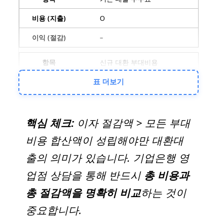
O
–
신규 대환 부대비용
O
표 더보기
–
핵심 체크:
이자 절감액 > 모든 부대
총 이자 절감액
비용 합산액이 성립해야만 대환대
–
출의 의미가 있습니다. 기업은행 영
O
업점 상담을 통해 반드시
총 비용과
총 절감액을 명확히 비교
하는 것이
중요합니다.