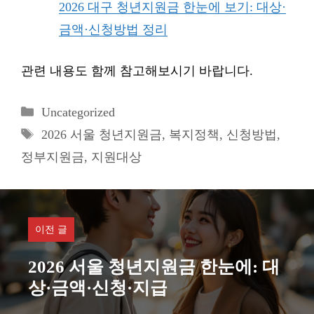
2026 대구 청년지원금 한눈에 보기: 대상·
금액·신청방법 정리
관련 내용도 함께 참고해보시기 바랍니다.
카
Uncategorized
테
태
2026 서울 청년지원금
,
복지정책
,
신청방법
,
고
그
정부지원금
,
지원대상
리
이전 글
2026 서울 청년지원금 한눈에: 대
상·금액·신청·지급