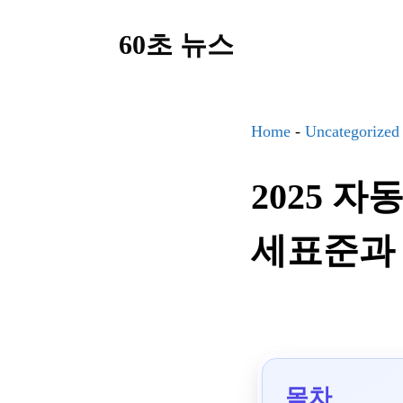
컨
60초 뉴스
텐
츠
로
건
Home
-
Uncategorized
너
2025 
뛰
기
세표준과 
목차