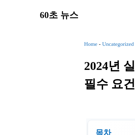
컨
60초 뉴스
텐
츠
로
건
Home
-
Uncategorized
너
2024년
뛰
기
필수 요건
목차