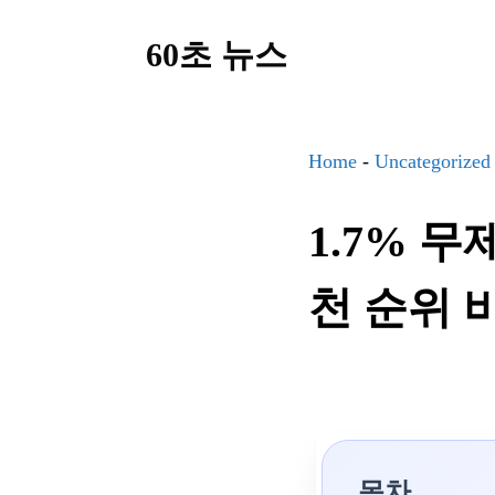
컨
60초 뉴스
텐
츠
로
건
Home
-
Uncategorized
너
1.7% 
뛰
기
천 순위 
목차