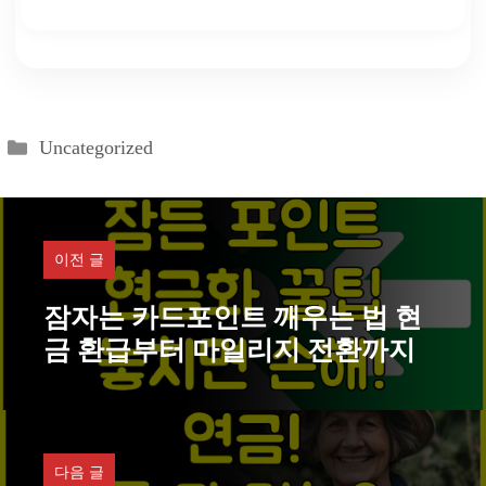
카
Uncategorized
테
고
리
이전 글
잠자는 카드포인트 깨우는 법 현
금 환급부터 마일리지 전환까지
다음 글