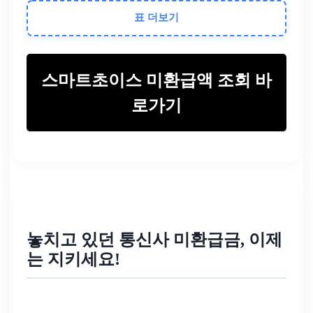
스마트초이스(통합 조
표 더보기
회)
스마트초이스 미환급액 조회 바
유선 통신 미환급액
로가기
인터넷, IPTV 등
해당 통신사 홈페이지
또는 고객센터
놓치고 있던 통신사 미환급금, 이제
는 지키세요!