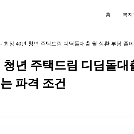
홈
복지
-
최장 40년 청년 주택드림 디딤돌대출 월 상환 부담 줄
년 청년 주택드림 디딤돌대
는 파격 조건