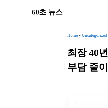
컨
60초 뉴스
텐
츠
로
건
Home
-
Uncategorized
너
최장 40
뛰
기
부담 줄이