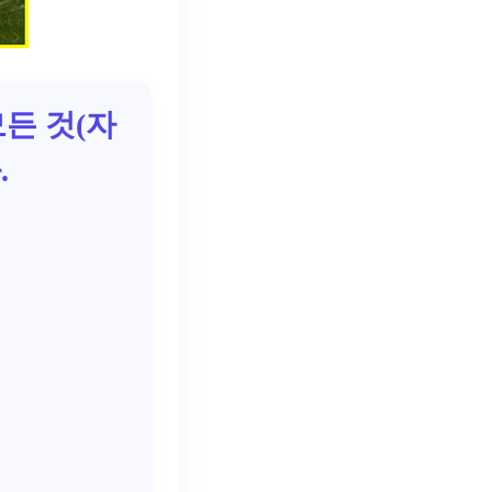
모든 것(자
.