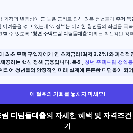
택 가격과 변동성이 큰 높은 금리로 인해 많은 청년들이
주거 독
 어려움을 겪고 있는데요. 정부는 이러한 청년들의 좌절을 극
련할 수 있도록
‘청년 주택드림 디딤돌대출’
이라는 혁신적인 정책
애 최초 주택 구입자에게 연
초저금리(최저 2.2%)
와 파격적인
를 제공하는
핵심 정책 금융
입니다. 특히,
청년 주택드림 청약
연계되어 청년들의 안정적인 미래 설계에 튼튼한
디딤돌
이 되
이 절호의 기회를 놓치지 마세요!
림 디딤돌대출의 자세한 혜택 및 자격조건
기