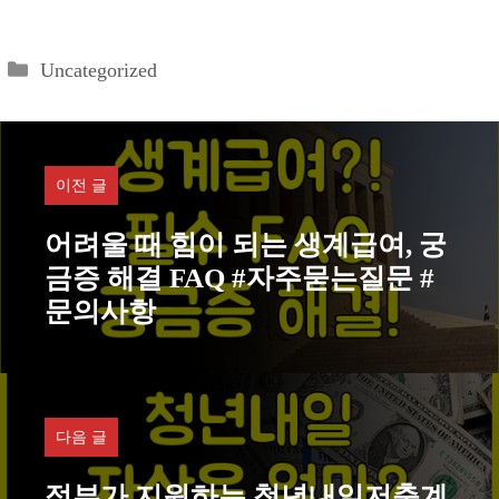
카
Uncategorized
테
고
리
이전 글
어려울 때 힘이 되는 생계급여, 궁
금증 해결 FAQ #자주묻는질문 #
문의사항
다음 글
정부가 지원하는 청년내일저축계