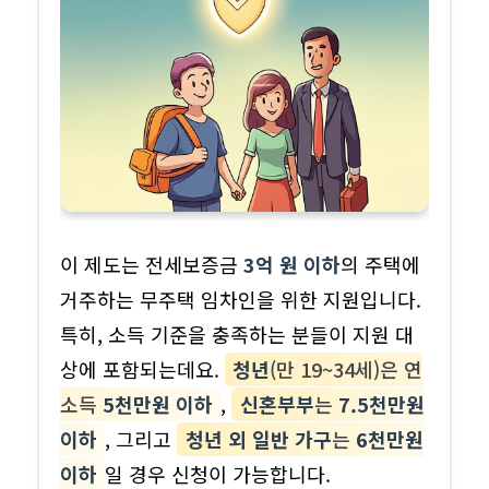
이 제도는 전세보증금
3억 원 이하
의 주택에
거주하는 무주택 임차인을 위한 지원입니다.
특히, 소득 기준을 충족하는 분들이 지원 대
상에 포함되는데요.
청년
(만 19~34세)은 연
소득
5천만원 이하
,
신혼부부
는
7.5천만원
이하
, 그리고
청년 외 일반 가구
는
6천만원
이하
일 경우 신청이 가능합니다.