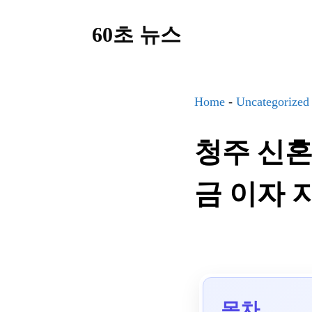
컨
60초 뉴스
텐
츠
로
건
Home
-
Uncategorized
너
청주 신혼
뛰
기
금 이자 
목차