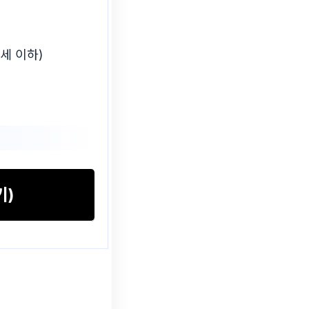
9세 이하)
기)