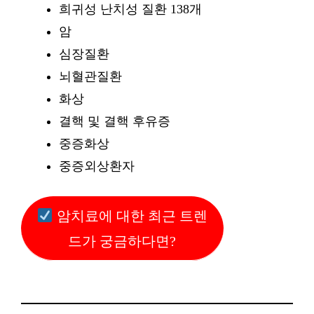
희귀성 난치성 질환 138개
암
심장질환
뇌혈관질환
화상
결핵 및 결핵 후유증
중증화상
중증외상환자
암치료에 대한 최근 트렌
드가 궁금하다면?