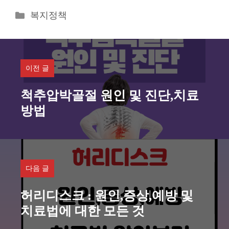
카
복지정책
테
고
리
이전 글
척추압박골절 원인 및 진단,치료
방법
다음 글
허리디스크 : 원인,증상,예방 및
치료법에 대한 모든 것