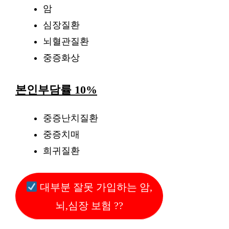
암
심장질환
뇌혈관질환
중증화상
본인부담률 10%
중증난치질환
중증치매
희귀질환
대부분 잘못 가입하는 암,
뇌,심장 보험 ??