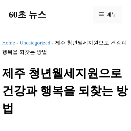
컨
60초 뉴스
텐
메뉴
츠
로
건
Home
-
Uncategorized
-
제주 청년웰세지원으로 건강과
너
행복을 되찾는 방법
뛰
제주 청년웰세지원으로
기
건강과 행복을 되찾는 방
법