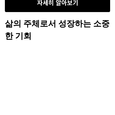
자세히 알아보기
필수 서류
주민등록초본, 건강보험
삶의 주체로서 성장하는 소중
납부확인서 등
한 기회
유의사항
신청 자격 및 제출 서류를
꼼꼼히 확인하고, 기간 내
에 신청 완료