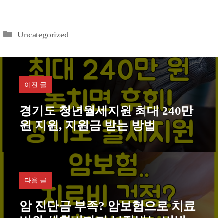
카
Uncategorized
테
고
리
이전 글
경기도 청년월세지원 최대 240만
원 지원, 지원금 받는 방법
다음 글
암 진단금 부족? 암보험으로 치료