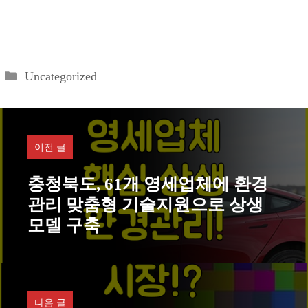
카
Uncategorized
테
고
리
이전 글
충청북도, 61개 영세업체에 환경
관리 맞춤형 기술지원으로 상생
모델 구축
다음 글