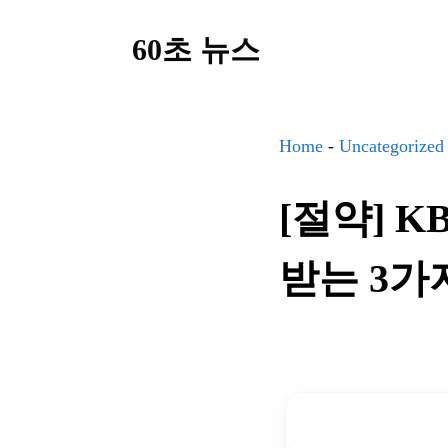
컨
60초 뉴스
텐
츠
로
건
Home
-
Uncategorized
너
[절약] 
뛰
기
받는 3가