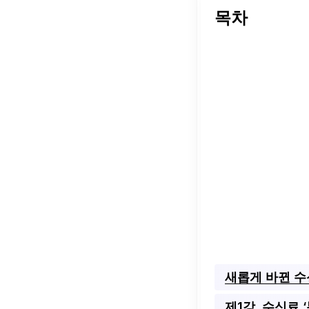
목차
새롭게 바뀐 수
제1강. 수신료 