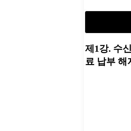
제1강. 수
료 납부 해