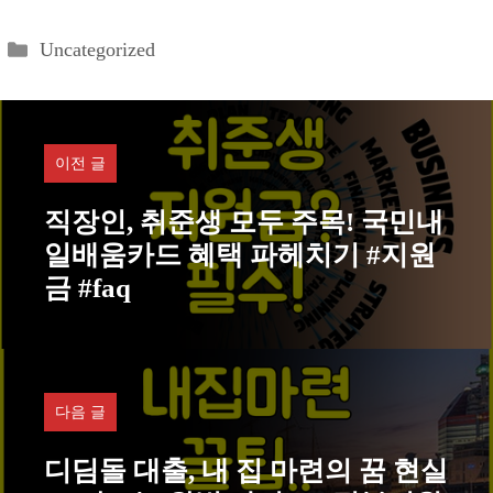
카
Uncategorized
테
고
리
이전 글
직장인, 취준생 모두 주목! 국민내
일배움카드 혜택 파헤치기 #지원
금 #faq
다음 글
디딤돌 대출, 내 집 마련의 꿈 현실