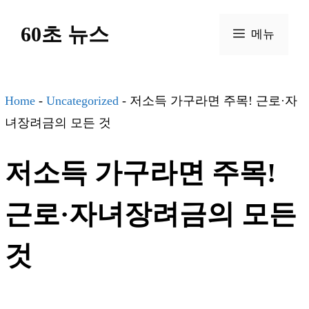
컨
60초 뉴스
텐
메뉴
츠
로
건
Home
-
Uncategorized
-
저소득 가구라면 주목! 근로·자
너
녀장려금의 모든 것
뛰
저소득 가구라면 주목!
기
근로·자녀장려금의 모든
것