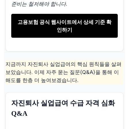
준비는 철저해야 합니다.
복 3시간 초과
고용보험 공식 웹사이트에서 상세 기준 확
주민등록등본, 지도 통
인하기
근 경로 출력물, 회사
이전 공문
건강 악화
지금까지 자진퇴사 실업급여의 핵심 원칙들을 살펴
보았습니다. 이제 자주 묻는 질문(Q&A)을 통해 이
업무 수행 곤란 (의사
해도를 한층 더 높여보겠습니다.
소견), 휴직 요청 후 거
부
자진퇴사 실업급여 수급 자격 심화
의사 소견서, 휴직 요
청 및 거부 서류
Q&A