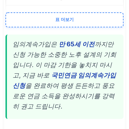
단기 추가 납부로 평생 노
표 더보기
령연금 수령 권리 확정
연금액 증액
임의계속가입은
만 65세 이전
까지만
신청 가능한 소중한 노후 설계의 기회
만 65세까지 가입 기간 연
입니다. 이 마감 기한을 놓치지 마시
장
고, 지금 바로
국민연금 임의계속가입
납부 기간 및 납부액 비례
신청
을 완료하여 평생 든든하고 풍요
증가, 물가 상승률 연동으
로운 연금 소득을 완성하시기를 강력
로 실질 구매력 유지
히 권고 드립니다.
최대 기한