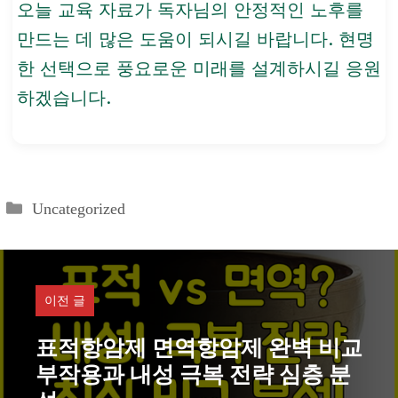
만 65세 미만
오늘 교육 자료가 독자님의 안정적인 노후를
만드는 데 많은 도움이 되시길 바랍니다. 현명
이 기회를 놓치면 재가입
한 선택으로 풍요로운 미래를 설계하시길 응원
불가 (마감 시한 엄수 필
하겠습니다.
요)
카
Uncategorized
테
고
리
이전 글
표적항암제 면역항암제 완벽 비교
부작용과 내성 극복 전략 심층 분