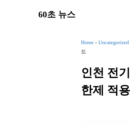
컨
60초 뉴스
텐
츠
로
건
Home
-
Uncategorized
너
드
뛰
인천 전기
기
한제 적용