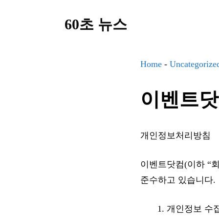
컨
60초 뉴스
텐
츠
로
Home
-
Uncategorize
건
너
이벤트닷
뛰
기
개인정보처리방침
이벤트닷컴(이하 “
준수하고 있습니다.
개인정보 수