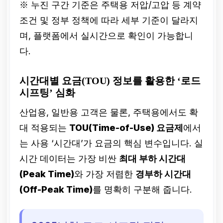
※ 누진 구간 기준은 주택용 저압/고압 등 계약
중간 사용량 진입
조건 및 정부 정책에 따라 세부 기준이 달라지
며, 플랫폼에서 실시간으로 확인이 가능합니
사용량
주 3회 모니
다.
터링
필수, 대용량
가전 사용 자제
시간대별 요금(TOU) 정보를 활용한 ‘로드
시프팅’ 심화
3단계 (위험)
산업용, 일반용 고객은 물론, 주택용에서도 확
대 적용되는
TOU(Time-of-Use) 요금제
에서
최대 단가 적용 구
는 사용 ‘시간대’가 요금의 핵심 변수입니다. 실
간
시간 데이터는 가장 비싼
최대 부하 시간대
(Peak Time)
와 가장 저렴한
경부하 시간대
예상 요금 폭등 직
(Off-Peak Time)
를 명확히 구분해 줍니다.
전, 즉각적인 전력
차단 및 사용
최소
화 조치