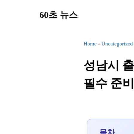
컨
60초 뉴스
텐
츠
로
건
Home
-
Uncategorized
너
성남시 출
뛰
기
필수 준비
목차