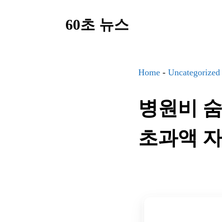
컨
60초 뉴스
텐
츠
로
건
Home
-
Uncategorized
너
병원비 숨
뛰
기
초과액 자