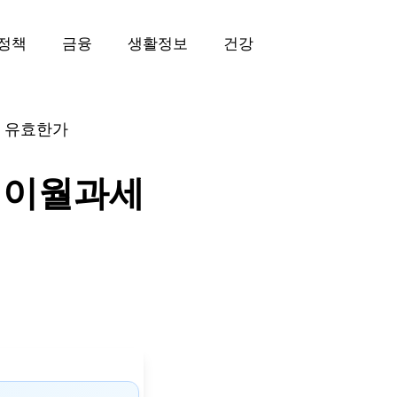
정책
금융
생활정보
건강
정 유효한가
세 이월과세