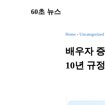
컨
60초 뉴스
텐
츠
로
건
Home
-
Uncategorized
너
배우자 증
뛰
기
10년 규