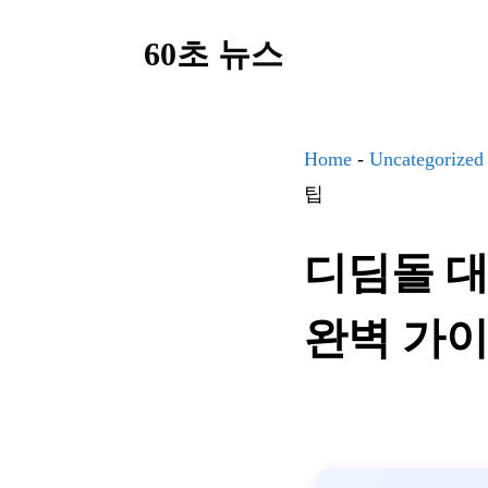
컨
60초 뉴스
텐
츠
로
건
Home
-
Uncategorized
너
팁
뛰
디딤돌 대
기
완벽 가이