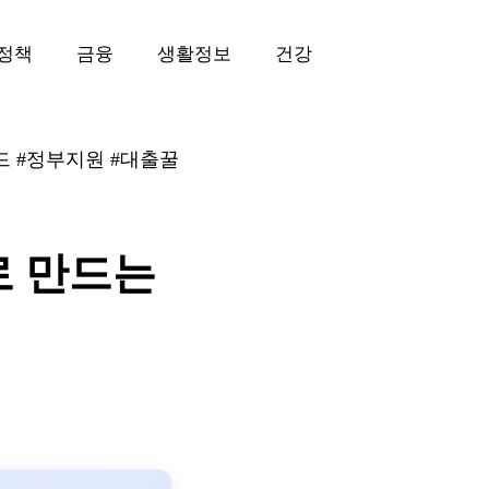
정책
금융
생활정보
건강
드 #정부지원 #대출꿀
로 만드는