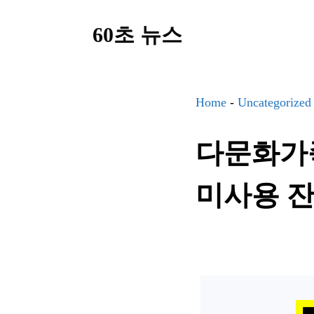
컨
60초 뉴스
텐
츠
로
건
Home
-
Uncategorized
너
다문화가족
뛰
기
미사용 잔