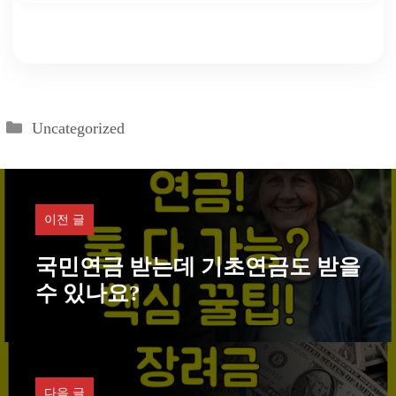
카
Uncategorized
테
고
리
이전 글
국민연금 받는데 기초연금도 받을
수 있나요?
다음 글