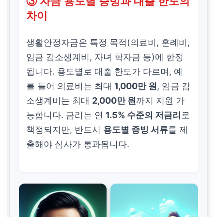
③ 자금 용도별 증빙과 대출 한도의
차이
생활안정자금은 특정 목적(의료비, 혼례비,
임금 감소생계비, 자녀 학자금 등)에 한정
됩니다. 용도별로 대출 한도가 다르며, 예
를 들어 의료비는 최대
1,000만 원
, 임금 감
소생계비는 최대
2,000만 원
까지 지원 가
능합니다. 금리는 연
1.5% 수준의 저금리
로
책정되지만, 반드시
용도별 증빙 서류
를 제
출해야 심사가 통과됩니다.