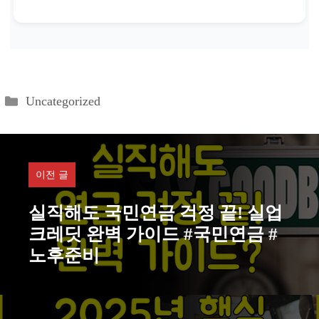
카
Uncategorized
테
고
리
이전 글
실직해도 국민연금 걱정 끝! 실업
크레딧 완벽 가이드 #국민연금 #
노후준비