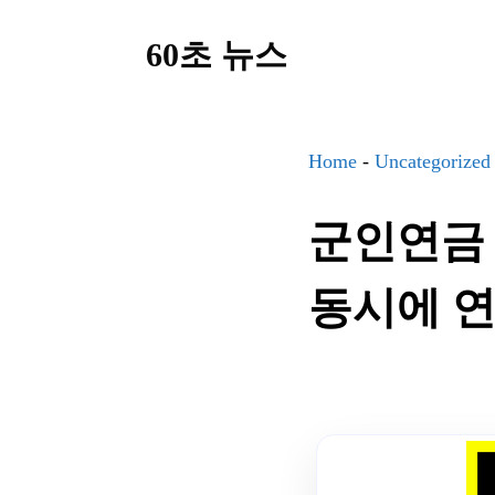
컨
60초 뉴스
텐
츠
로
건
Home
-
Uncategorized
너
군인연금 
뛰
기
동시에 연