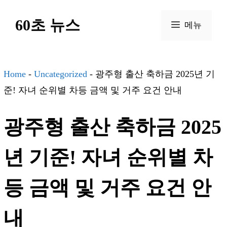
컨
60초 뉴스
텐
메뉴
츠
로
건
Home
-
Uncategorized
-
광주형 출산 축하금 2025년 기
너
준! 자녀 순위별 차등 금액 및 거주 요건 안내
뛰
광주형 출산 축하금 2025
기
년 기준! 자녀 순위별 차
등 금액 및 거주 요건 안
내