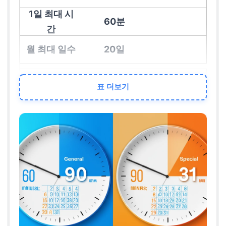
60분
20일
특례 기준 (90분 요양)
표 더보기
90분
31일